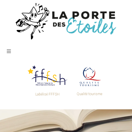
Qualité tourisme
Labélisé FFFSH